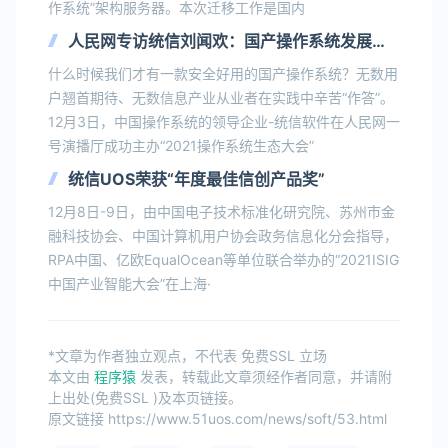
作系统”架构服务器。本次迁移工作是国内
人民网专访统信刘闻欢：国产操作系统发展成
败中的“安全”“生态”与“心态”
什么时候我们才有一款安全好用的国产操作系统？无数用
户翘首期待、无数信息产业从业者在实践中辛苦“作答”。
12月3日，中国操作系统的领导企业-统信软件在人民网一
号演播厅成功主办“2021操作系统生态大会”
统信UOS荣获“年度最佳信创产品奖”
12月8日-9日，由中国电子技术标准化研究院、苏州市金
融科技协会、中国计算机用户协会政务信息化分会指导，
RPA中国、亿欧EqualOcean等单位联合举办的“2021ISIG
中国产业智能大会”在上海·
*文章为作者独立观点，不代表 免费SSL 立场
本文由
程序猿
发表，转载此文章须经作者同意，并请附
上出处(免费SSL )及本页链接。
原文链接 https://www.51uos.com/news/soft/53.html