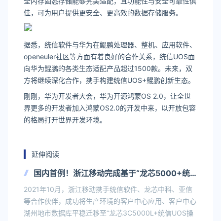
全闪存固态存储能够完美适配，且功能性与安全可靠性俱
佳，可为用户提供更安全、更高效的数据存储服务。
据悉，统信软件与华为在鲲鹏处理器、整机、应用软件、
openeuler社区等方面有着良好的合作关系，统信UOS面
向华为鲲鹏的各类生态适配产品超过1500款。未来，双
方将继续深化合作，携手构建统信UOS+鲲鹏创新生态。
刚刚，华为开发者大会，华为开源鸿蒙OS 2.0，让全世
界更多的开发者加入鸿蒙OS2.0的开发中来，以开放包容
的格局打开世界开发环境。
延伸阅读
国内首例！浙江移动完成基于“龙芯5000+统
信UOS”在生产环境投产
2021年10月，浙江移动携手统信软件、龙芯中科、亚信
等合作伙伴，成功将生产环境的客户中心应用、客户中心
湖州地市数据库平稳迁移至“龙芯3C5000L+统信UOS操