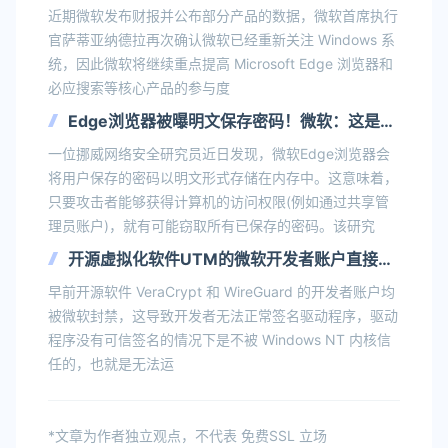
搜索月活跃用户突破10亿
近期微软发布财报并公布部分产品的数据，微软首席执行
官萨蒂亚纳德拉再次确认微软已经重新关注 Windows 系
统，因此微软将继续重点提高 Microsoft Edge 浏览器和
必应搜索等核心产品的参与度
Edge浏览器被曝明文保存密码！微软：这是
“设计” 不是漏洞
一位挪威网络安全研究员近日发现，微软Edge浏览器会
将用户保存的密码以明文形式存储在内存中。这意味着，
只要攻击者能够获得计算机的访问权限(例如通过共享管
理员账户)，就有可能窃取所有已保存的密码。该研究
开源虚拟化软件UTM的微软开发者账户直接消
失 现在也无法签名驱动
早前开源软件 VeraCrypt 和 WireGuard 的开发者账户均
被微软封禁，这导致开发者无法正常签名驱动程序，驱动
程序没有可信签名的情况下是不被 Windows NT 内核信
任的，也就是无法运
*文章为作者独立观点，不代表 免费SSL 立场