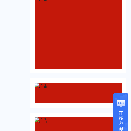
在
线
咨
询