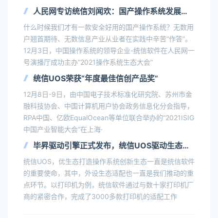
人民网专访统信刘闻欢：国产操作系统发展成
败中的“安全”“生态”与“心态”
什么时候我们才有一款安全好用的国产操作系统？无数用
户翘首期待、无数信息产业从业者在实践中辛苦“作答”。
12月3日，中国操作系统的领导企业-统信软件在人民网一
号演播厅成功主办“2021操作系统生态大会”
统信UOS荣获“年度最佳信创产品奖”
12月8日-9日，由中国电子技术标准化研究院、苏州市金
融科技协会、中国计算机用户协会政务信息化分会指导，
RPA中国、亿欧EqualOcean等单位联合举办的“2021ISIG
中国产业智能大会”在上海·
毕昇驱动引擎正式发布，统信UOS驱动生态新
突破！
统信UOS，优生态打造操作系统创新生态一直是统信软件
的重要使命，其中，外设生态适配也一直是我们推动的重
点环节。以打印机为例，统信软件通过与数十家打印机厂
商的紧密合作，完成了3000多款打印机的适配工作