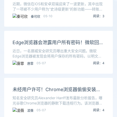
行卡 余额不足无需再凑钱
近期，微信在iOS和安卓双端迎来了一波更新，其中出现
了一项被不少用户称为“史诗级更新”的新功能——转账组
合支付。还有网友表示，鸿蒙版微信也在测试此功能，网
05-10
阅读：3
秦可欣
友直呼：“再也不用为余额不足专门凑钱了。”据了
Edge浏览器会泄露用户所有密码！微软回
应：以明文形式存储并非漏洞 有意为之
近日，一名挪威安全研究员曝出重大安全问题。微软
Edge浏览器被发现会将用户保存的所有密码，以明文形
式存放在进程内存中，带来极高的账号信息泄露风险。该
05-07
阅读：4
唐霏
研究员是渗透测试领域专家，网名Tom Jøran S
未经用户许可！Chrome浏览器偷偷安装
4GB私货 删都删不掉 Google回应
知名安全研究员Alexander Hanff发布最新分析报告，曝
光谷歌Chrome浏览器的静默下载违规行为。该浏览器会
未经用户通知与许可，在用户设备后台下载约4GB的本地
05-07
阅读：4
凌薇
AI模型，相关事件已在全球引发