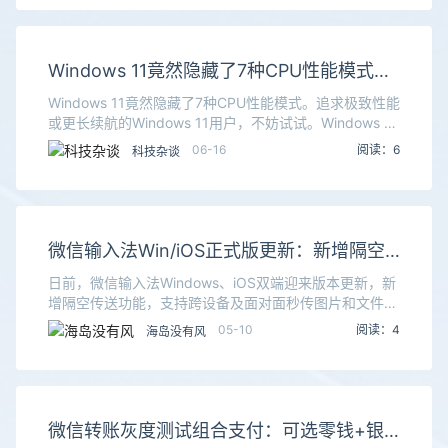
Windows 11竟然隐藏了7种CPU性能模式！
只需修改注册表一个数 一键解锁电脑潜力
Windows 11竟然隐藏了7种CPU性能模式。追求极致性能
或更长续航的Windows 11用户，不妨试试。Windows 11
系统内部其实内置了与硬件深度协同的处理器电源调度机
06-16
阅读：6
科技杂谈
制，但默认并未向普通
微信输入法Win/iOS正式版更新：新增隔空
传送 无需流量秒传文件
日前，微信输入法Windows、iOS双端迎来版本更新，新
增隔空传送功能，支持跨设备及面对面秒传图片和文件。
据了解，“隔空传送”可在多设备之间快速传输图片、视频
05-10
阅读：4
海岛没有风
和文件，用户也可以与他人扫码建立连接，实
微信转账灰度测试组合支付：可选零钱+银