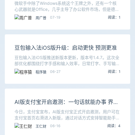
为ODF
微软手中除了Windows系统这个王牌之外，还有一个核
心武器就是Office，几乎主导了办公软件市场，但是德国
决定转向开放的ODF文档。根据德国政府公布的信息，该
07-19
阅读：1
周广普
国正式将政府办公文档的标准格式统一为O
豆包输入法iOS版升级：启动更快 预测更准
豆包输入法iOS版推送新版本更新，版本号1.4.7。这次全
部优化都围绕打字手感和输入效率，日常打字、手写输入
都会更顺手。豆包输入法是依托AI大模型做的输入工具，
06-27
阅读：1
程序猿
iOS端适配苹果手机全系机型，整体界面干
AI版支付宝开启邀测：一句话就能办事 界面
更清爽
今日，支付宝宣布，AI版支付宝正式开启邀测，用户可在
支付宝首页右滑进入新版，通过对话方式安排智能助手
“阿宝”办事。据了解，用户可在AI版支付宝和经典版之间
06-16
阅读：4
王仁财
随时切换。相比经典版，新版界面更加简洁，进入后