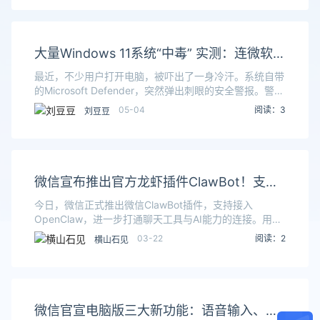
大量Windows 11系统“中毒” 实测：连微软官
网下载的ISO也有毒
最近，不少用户打开电脑，被吓出了一身冷汗。系统自带
的Microsoft Defender，突然弹出刺眼的安全警报。警报
明确提示，电脑感染了名为Trojan：
05-04
阅读：3
刘豆豆
Win32/Cerdigent.A！dha的
微信宣布推出官方龙虾插件ClawBot！支持
接入OpenClaw 发个消息就能调用
今日，微信正式推出微信ClawBot插件，支持接入
OpenClaw，进一步打通聊天工具与AI能力的连接。用户
只需扫码或复制指令，即可将OpenClaw接入微信，连接
03-22
阅读：2
横山石见
完成后，便可以通过微信聊天的形式，直
微信官宣电脑版三大新功能：语音输入、一