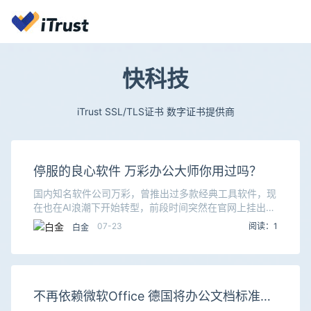
快科技
iTrust SSL/TLS证书 数字证书提供商
停服的良心软件 万彩办公大师你用过吗？
国内知名软件公司万彩，曾推出过多款经典工具软件，现
在也在AI浪潮下开始转型，前段时间突然在官网上挂出通
知，宣布广受好评的《万彩办公大师》停止服务并下架，
07-23
阅读：1
白金
令人十分遗憾。万彩在主页通知产品下架的同时，也包
不再依赖微软Office 德国将办公文档标准定