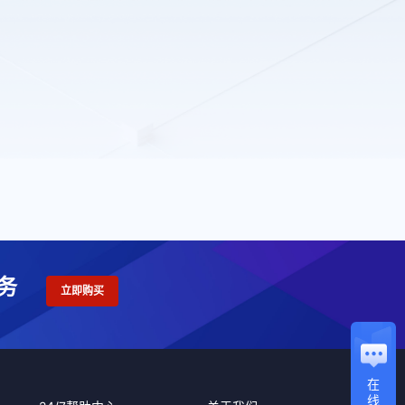
务
立即购买
在
线