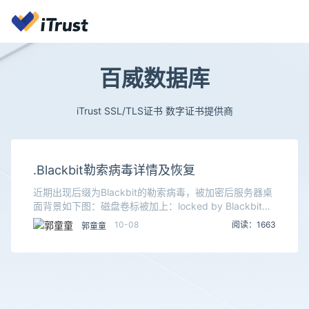
百威数据库
iTrust SSL/TLS证书 数字证书提供商
.Blackbit勒索病毒详情及恢复
近期出现后缀为Blackbit的勒索病毒，被加密后服务器桌
面背景如下图：磁盘卷标被加上：locked by Blackbit，
被加文件名格式变成：邮箱+ID+原文件名.Blockbit，
10-08
阅读：1663
郭童童
如：abc.d