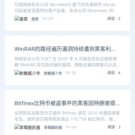
eScan更新基础设施被黑用于投毒
印度网络安全公司 MicroWorld 旗下的杀毒软件 eScan
日前被发现竟然向客户投毒，安全公司 Morphisec 的研
究人员经过分析后发现攻击源头是 eScan 的更新基础设
02-05
阅读：3
唐霏
施遭到黑客入侵。
WinRAR的路径遍历漏洞持续遭到黑客利用
用户应确保使用最新版
网络安全公司 ESET 在 2025 年 8 月报告知名压缩管理
器 WinRAR 存在路径遍历漏洞，借助该漏洞黑客可以初
始化访问并投放各种恶意负载，该漏洞编号 CVE-2025-
01-29
阅读：4
軟糖酱少年
8088。得益于 ES
Bitfinex比特币被盗事件的黑客因特朗普提
前获释出狱 曾被查扣36亿美元的比特币
业界知名加密货币交易所 Bitfinex 曾在 2016 年遭到黑客
攻击，彼时该交易所损失高达 119,756 枚比特币，按照
当时的价格损失金额达到 6,100 万美元。在 2022 年美国
01-04
阅读：2
草莓酸奶酱
执法机构逮