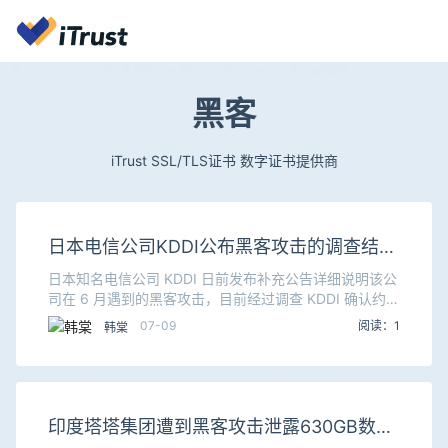
黑客
iTrust SSL/TLS证书 数字证书提供商
日本电信公司KDDI公布黑客攻击的调查结果
泄露1,223万名用户邮箱和761万名用户密码
日本知名电信公司 KDDI 日前发布补充公告详细说明该公
司在 6 月遇到的黑客攻击，目前经过调查 KDDI 确认约有
1,223 万名用户的电子邮件地址被黑客窃取，其中有 761
07-09
阅读：1
韩棠
万名用户的密码也被窃
印度塔塔集团遭到黑客攻击泄露630GB数据