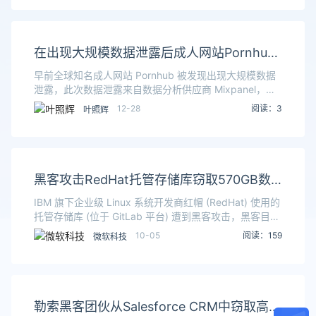
在出现大规模数据泄露后成人网站Pornhub
提醒用户谨防诈骗 黑客可能会拿数据勒索用
早前全球知名成人网站 Pornhub 被发现出现大规模数据
户
泄露，此次数据泄露来自数据分析供应商 Mixpanel，不
过后者称该公司本身没有被攻击，黑客是通过 Pornhub
12-28
阅读：3
叶照辉
员工账号登录系统获取的数据
黑客攻击RedHat托管存储库窃取570GB数
据进行勒索 结果红帽回复称请提交安全报告
IBM 旗下企业级 Linux 系统开发商红帽 (RedHat) 使用的
托管存储库 (位于 GitLab 平台) 遭到黑客攻击，黑客目前
已经成功窃取 28000 个内部存储库中的 570GB 压缩数
10-05
阅读：159
微软科技
据
勒索黑客团伙从Salesforce CRM中窃取高达