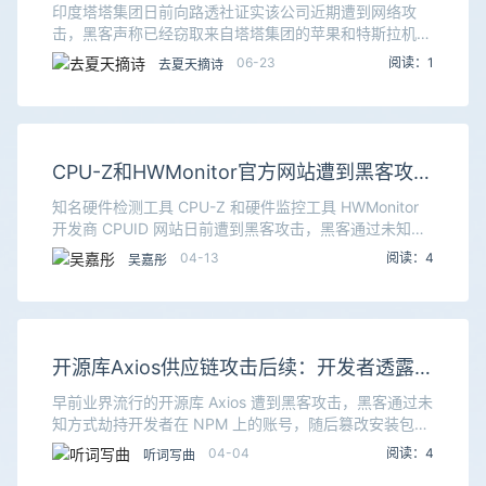
苹果和特斯拉部分内部机密被泄露
印度塔塔集团日前向路透社证实该公司近期遭到网络攻
击，黑客声称已经窃取来自塔塔集团的苹果和特斯拉机密
文件，塔塔集团为诸多客户提供代工服务，苹果和特斯拉
06-23
阅读：1
去夏天摘诗
等公司都是塔塔集团的客户，不过目前塔塔集团并未透露
泄
CPU-Z和HWMonitor官方网站遭到黑客攻击
用户可能要重装系统
知名硬件检测工具 CPU-Z 和硬件监控工具 HWMonitor
开发商 CPUID 网站日前遭到黑客攻击，黑客通过未知方
式入侵该网站的服务器，然后在网站上随机显示恶意链接
04-13
阅读：4
吴嘉彤
并诱导用户下载。最初 Red
开源库Axios供应链攻击后续：开发者透露为
什么自己的账号会被劫持
早前业界流行的开源库 Axios 遭到黑客攻击，黑客通过未
知方式劫持开发者在 NPM 上的账号，随后篡改安装包并
引入恶意依赖，恶意依赖则会收集和窃取已感染设备上的
04-04
阅读：4
听词写曲
机密信息。已经有诸多安全公司针对此次攻