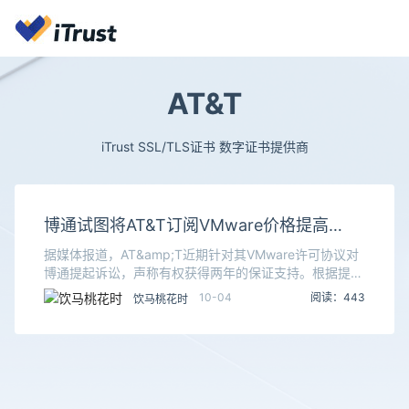
AT&T
iTrust SSL/TLS证书 数字证书提供商
博通试图将AT&T订阅VMware价格提高
1050%
据媒体报道，AT&amp;T近期针对其VMware许可协议对
博通提起诉讼，声称有权获得两年的保证支持。根据提交
的电子邮件证据，博通企图通过大幅提高价格以维持协
10-04
阅读：443
饮马桃花时
议，而AT&amp;T正在寻求法律手段，迫