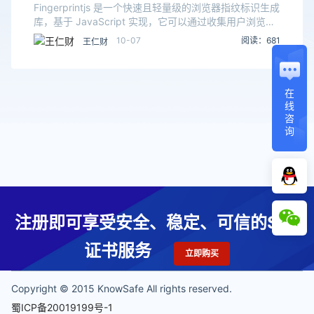
术
Fingerprintjs 是一个快速且轻量级的浏览器指纹标识生成
库，基于 JavaScript 实现，它可以通过收集用户浏览器
的一些特征信息，如浏览器类型、操作系统、屏幕分辨
10-07
阅读：681
王仁财
率、系统字体、Canva
在
线
咨
询
注册即可享受安全、稳定、可信的SSL
证书服务
立即购买
Copyright © 2015 KnowSafe All rights reserved.
蜀ICP备20019199号-1