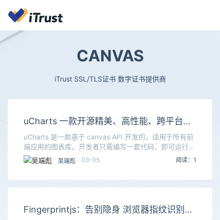
CANVAS
iTrust SSL/TLS证书 数字证书提供商
uCharts 一款开源精美、高性能、跨平台图
表库
uCharts 是一款基于 canvas API 开发的，适用于所有前
端应用的图表库。开发者只需编写一套代码，即可运行到
Web、iOS、Android（基于 uni-app / Taro）、以及各
03-05
阅读：1
吴端彪
种
Fingerprintjs：告别隐身 浏览器指纹识别技