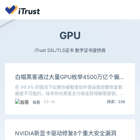
GPU
iTrust SSL/TLS证书 数字证书提供商
白帽黑客通过大量GPU枚举4500万亿个偏移
值帮助客户暴力破解勒索软件恢复数据
在 99.9% 的情况下如果你被勒索软件感染那想要恢复数
据是不可能的，除非你向黑客支付赎金获得解密密钥，只
不过通常情况下黑客索要的赎金都非常高昂。勒索软件加
03-18
阅读：356
翁蓓
密数据的原理主要采集部分数据作为种子然后再采
NVIDIA新显卡驱动修复8个重大安全漏洞