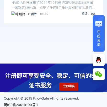
NVIDIA近日发布了2024年10月份的GPU显示驱动(不同
于常规游戏驱动)，修复了多达8个高危级别的安全漏洞，
强烈建议立刻更新。8个漏洞中，7个都会引发代码执
10-30
阅读：465
叶照辉
行、DoS拒绝服务攻击、权限提升、信息
在
线
咨
询
注册即可享受安全、稳定、可信的SSL
证书服务
立即购买
Copyright © 2015 KnowSafe All rights reserved.
蜀ICP备20019199号-1