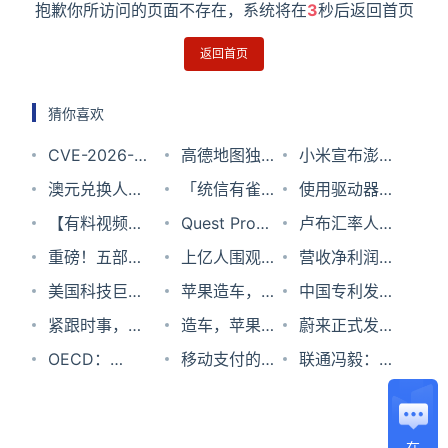
抱歉你所访问的页面不存在，系统将在
3
秒后返回首页
返回首页
猜你喜欢
CVE-2026-
高德地图独家
小米宣布澎湃
53921
澳元兑换人民
上线新功能：
「统信有雀」
OS 2正式版开
使用驱动器G:
OpenWrt紧急
币汇率2024
【有料视频】
酒后回家更安
引领云原生创
Quest Pro永
始推送：小米
总的光盘之前
卢布汇率人民
修复DHCPv6
年6月3日
教你一招解决
重磅！五部门
心了
新！统信UOS
久降价至999
上亿人围观！
14系列率先尝
需要将其格式
币2023年1月
营收净利润连
漏洞
电流麦问题！
联合印发《虚
美国科技巨头
服务器版
美元，256GB
小眼睛博主竟
苹果造车，没
鲜
化怎么办？
25日
降，柠萌影业
中国专利发
拟现实与行业
博通公司宣布
紧跟时事，如
V20（1060）
版Quest 2降
被智能车误判
有王炸
造车，苹果最
搭上影视公司
展：成就、问
蔚来正式发布
应用融合发展
以610亿美元
何围观苏伊士
OECD：
有点狠
至429美元
开车睡觉，何
高的天花板
移动支付的冲
上市末班车？
题及建议
新车NIO
联通冯毅：已
行动计划》
收购云服务公
运河堵船
2020数字经
小鹏亲自回
击太大，有53
eT7；拼多多
在一些场馆进
司VMware
济展望
年历史的老机
通报一员工家
行毫米波试
在