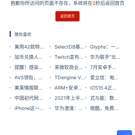
抱歉你所访问的页面不存在，系统将在
2
秒后返回首页
返回首页
猜你喜欢
美用42款特种
SelectDB基于
Glyphs：一个
武器网攻“北
加币兑换人民
Apache
Twitch宣布将
开源、可编
华为联手“北
京时间”：时
币汇率2024
提醒！感染新
Doris开发的
退出韩国：当
来微软商业应
辑、全功能的
斗”、4年打磨
7月安卓手机
间差一皮秒就
年4月28日
冠后，医生不
AVS领衔，全
新一代实时数
地网络费用太
用行业解决方
TDengine VS
图标设计系统
昆仑玻璃……
性价比榜单出
爱立信：电信
后果严重
建议做的10件
自主8K专业摄
美英情报联盟
据仓库
贵了！
案路演会，于
InfluxDB写入
ARM+安卓虚
揭秘 Mate 50
炉：Redmi夺
行业能源成本
iOS15.4正式
事
像机研发启动
的未来
中国初代网游
香茗论道中共
性能大PK!
拟化云服务领
2021年上半年
背后的技术故
下双冠！
与无线设备等
版发布，戴口
式与能：数字
经理人瞄准元
iPhone这一棘
赢未来！
导者“多多云”
海洋领域世界
华为澄清：轮
事！
投资规模相当
罩解锁/男妈
化转型升级的
很酷，免费的
宇宙，和
手问题，终于
完成近亿元A
科技发展趋势
值董事长徐直
妈都安排上了
战略五阶段
第二块屏幕
Roblox有什么
要解决了
轮融资
军跳槽系网络