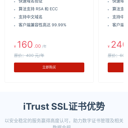
快速域名验证
快速域
算法支持 RSA 和 ECC
算法支持 
支持中文域名
支持中
客户端兼容性高达 99.99%
客户端兼
160
240
.00
¥
/年
¥
原价：400 元/年
原价：600
立即购买
iTrust SSL证书优势
以安全稳定的服务赢得高度认可，助力数字证书管理及相关
数据合规。