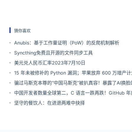
猜你喜欢
Anubis：基于工作量证明（PoW）的反爬机制解析
Syncthing免费且开源的文件同步工具
美元兑人民币汇率2023年7月10日
15 年未被修补的 Python 漏洞；苹果放弃 600 万增产
新恶意程序能感染 Windows ｜思否周刊
骗过马斯克本尊的“中国马斯克”被扒真容！暴露了AI换脸
“阴暗面”
中国开发者数量全球第二，C 语言一跌再跌！GitHub 
告重磅发布
坚守的餐饮人：在进退两难中抉择