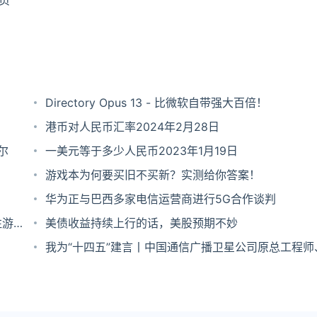
页
Directory Opus 13 - 比微软自带强大百倍！
港币对人民币汇率2024年2月28日
尔
一美元等于多少人民币2023年1月19日
游戏本为何要买旧不买新？实测给你答案！
华为正与巴西多家电信运营商进行5G合作谈判
注游戏
美债收益持续上行的话，美股预期不妙
我为“十四五”建言丨中国通信广播卫星公司原总工程师
红三号卫星应用系统总设计师闵士权：集中力量 创建
一体化信息网络