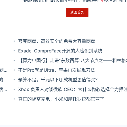
抱歉你所访问的页面不存在，系统将在
4
秒后返回首
返回首页
夸克网盘，高效安全的免费大容量网盘
Exadel CompreFace开源的人脸识别系统
【算力中国行】走进“东数西算”八大节点之——和林格
计划；
不是Pro就是Ultra，苹果再次展现刀法
的
预算不足，千元以下哪款机型更值得买？
年度报
Xbox 负责人对谈微软 CEO：为什么微软选择全力押
业务
真正的隔空充电，小米和摩托罗拉都官宣了