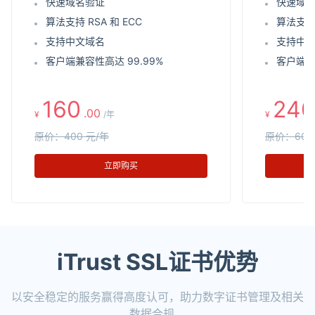
快速域名验证
快速域
算法支持 RSA 和 ECC
算法支持 
支持中文域名
支持中
客户端兼容性高达 99.99%
客户端兼
160
240
.00
¥
/年
¥
原价：400 元/年
原价：600
立即购买
iTrust SSL证书优势
以安全稳定的服务赢得高度认可，助力数字证书管理及相关
数据合规。