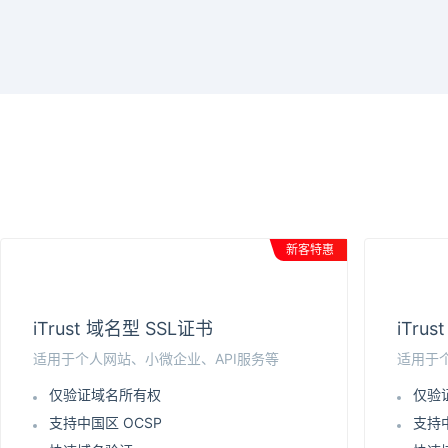
新客特惠
iTrust 域名型 SSL证书
iTru
适用于个人网站、小微企业、API服务等
适用于
仅验证域名所有权
仅验
支持中国区 OCSP
支持中