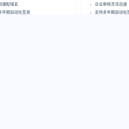
制通配域名
企业审核灵活迅速
多年期自动化签发
支持多年期自动化
证书自动化部署
支持证书自动化部
安全评估报告
站点安全评估报告
持 UC 域名
更高级别企业信息
在线实时查询审核过程
支持在线实时查询
企业信息身份认证
严格企业信息身份
15
1968
.00
.00
/年
¥
/年
250 元/年
原价：4800 元/年
立即购买
立
iTrust SSL证书优势