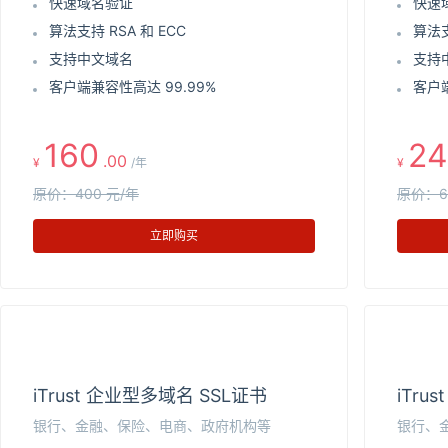
快速域名验证
快速
算法支持 RSA 和 ECC
算法支
支持中文域名
支持
客户端兼容性高达 99.99%
客户端
160
24
.00
¥
/年
¥
原价：400 元/年
原价：6
立即购买
iTrust 企业型多域名 SSL证书
iTru
银行、金融、保险、电商、政府机构等
银行、