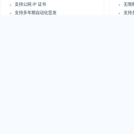
支持公网 IP 证书
无限
支持多年期自动化签发
支持
支持证书自动化部署
支持
站点安全评估报告
站点
免费支持 UC 域名
免费支
支持在线实时查询审核过程
支持
严格企业信息身份认证
严格
2210
24
.00
¥
/年
¥
原价：3250 元/年
原价：5
立即购买