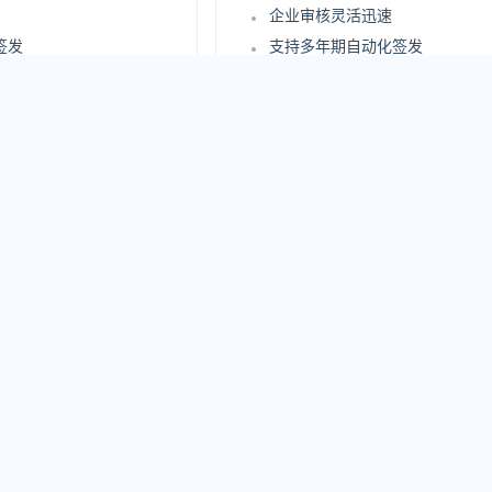
企业审核灵活迅速
签发
支持多年期自动化签发
署
支持证书自动化部署
站点安全评估报告
身份认证
更高级别企业信息身份认证
审核过程
支持在线实时查询审核过程
认证
严格企业信息身份认证
3198
.00
¥
/年
原价：7800 元/年
即购买
立即购买