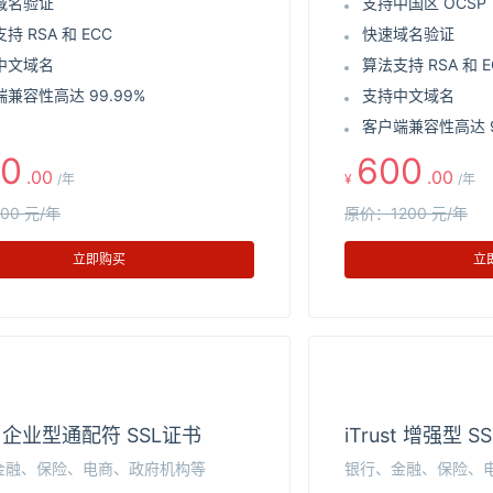
域名验证
支持中国区 OCSP
持 RSA 和 ECC
快速域名验证
中文域名
算法支持 RSA 和 E
兼容性高达 99.99%
支持中文域名
客户端兼容性高达 9
0
600
.00
.00
/年
¥
/年
00 元/年
原价：1200 元/年
立即购买
立
st 企业型通配符 SSL证书
iTrust 增强型 S
金融、保险、电商、政府机构等
银行、金融、保险、