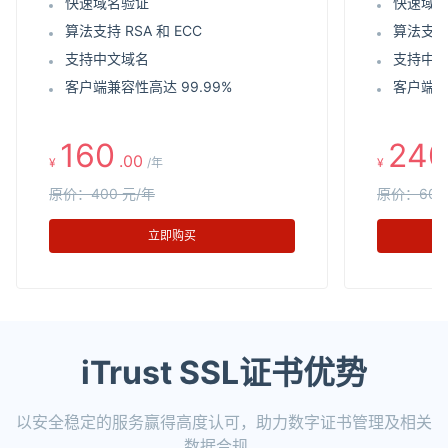
快速域名验证
快速域
算法支持 RSA 和 ECC
算法支持 
支持中文域名
支持中
客户端兼容性高达 99.99%
客户端兼
160
240
.00
¥
/年
¥
原价：400 元/年
原价：600
立即购买
iTrust SSL证书优势
以安全稳定的服务赢得高度认可，助力数字证书管理及相关
数据合规。