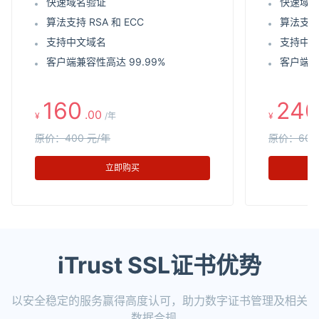
快速域名验证
快速域
算法支持 RSA 和 ECC
算法支持 
支持中文域名
支持中
客户端兼容性高达 99.99%
客户端兼
160
240
.00
¥
/年
¥
原价：400 元/年
原价：600
立即购买
iTrust SSL证书优势
以安全稳定的服务赢得高度认可，助力数字证书管理及相关
数据合规。