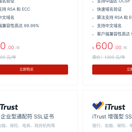
域名验证
支持中国区 OCSP
持 RSA 和 ECC
快速域名验证
中文域名
算法支持 RSA 和 E
兼容性高达 99.99%
支持中文域名
客户端兼容性高达 9
0
600
.00
.00
/年
¥
/年
00 元/年
原价：1200 元/年
立即购买
立
st 企业型通配符 SSL证书
iTrust 增强型 S
金融、保险、电商、政府机构等
银行、金融、保险、