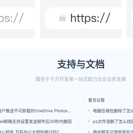
支持与文档
服务于千万开发者一站式助力企业业务发展
官方公告
微软向用户推送不可卸载的OneDrive Photos应用 还是基于WebView开发的
电脑压缩包删除了怎
ail邮箱支持设置发送邮件后30秒内撤回
ps文件误删了怎么找
良心软件 万彩办公大师你用过吗？
微信聊天记录恢复的