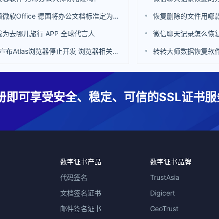
不再依赖微软Office 德国将办公文档标准定为ODF
恢复删除的文件用哪
为去哪儿旅行 APP 全球代言人
微信聊天记录怎么恢
OpenAI宣布Atlas浏览器停止开发 浏览器相关功能也集成到ChatGPT中
转转大师数据恢复软
册即可享受安全、稳定、可信的SSL证书服
数字证书产品
数字证书品牌
代码签名
TrustAsia
文档签名证书
Digicert
邮件签名证书
GeoTrust