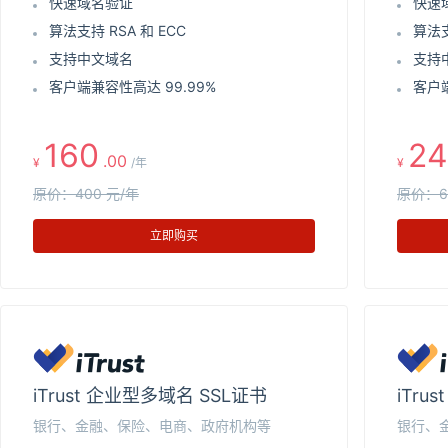
快速域名验证
快速
算法支持 RSA 和 ECC
算法支
支持中文域名
支持
客户端兼容性高达 99.99%
客户端
160
24
.00
¥
/年
¥
原价：400 元/年
原价：6
立即购买
iTrust 企业型多域名 SSL证书
iTru
银行、金融、保险、电商、政府机构等
银行、