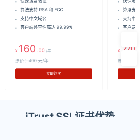
快速域名验证
快速域
在
线
算法支持 RSA 和 ECC
算法支持 
咨
支持中文域名
支持中
询
客户端兼容性高达 99.99%
客户端兼
160
240
.00
¥
/年
¥
原价：400 元/年
原价：600
立即购买
iTrust SSL证书优势
以安全稳定的服务赢得高度认可，助力数字证书管理及相关
数据合规。