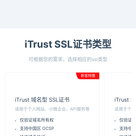
iTrust SSL证书类型
可根据您的需求，选择相应的ssl类型
新客特惠
iTrust 域名型 SSL证书
iTrus
适用于个人网站、小微企业、API服务等
适用于个人
仅验证域名所有权
仅验证
支持中国区 OCSP
支持中国