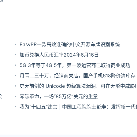
页
EasyPR一款高效准确的中文开源车牌识别系统
加币兑换人民币汇率2024年6月16日
5G 3年等于4G 5年，第一波运营商已取得商业成功
月亏二三十万，经销商关店，国产手机618降价清库存
史无前例的 Unicode 超级算法漏洞：可在无形中威胁
公
程语言
零碳革命，一场“85万亿”美元的生意
我为“十四五”建言 | 中国工程院院士彭寿：发挥新一
术引领作用 助力构建“双循环”新发展格局