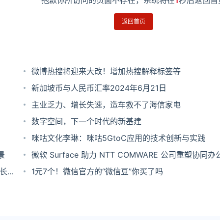
抱歉你所访问的页面不存在，系统将在
1
秒后返回首
返回首页
微博热搜将迎来大改！增加热搜解释标签等
新加坡币与人民币汇率2024年6月21日
主业乏力、增长失速，造车救不了海信家电
数字空间，下一个时代的新基建
咪咕文化李琳：咪咕5GtoC应用的技术创新与实践
景
微软 Surface 助力 NTT COMWARE 公司重塑协同办
增长
1元7个！微信官方的“微信豆”你买了吗