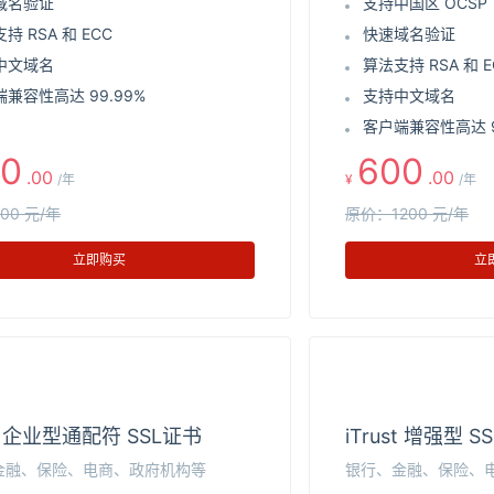
域名验证
支持中国区 OCSP
持 RSA 和 ECC
快速域名验证
中文域名
算法支持 RSA 和 E
兼容性高达 99.99%
支持中文域名
客户端兼容性高达 9
0
600
.00
.00
/年
¥
/年
00 元/年
原价：1200 元/年
立即购买
立
st 企业型通配符 SSL证书
iTrust 增强型 S
金融、保险、电商、政府机构等
银行、金融、保险、