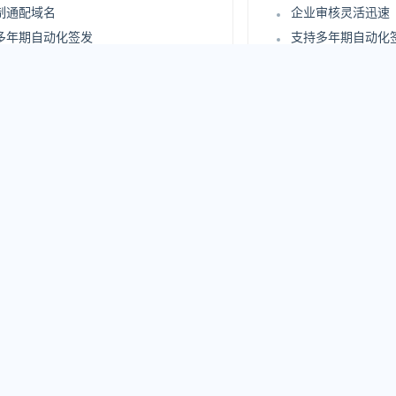
制通配域名
企业审核灵活迅速
多年期自动化签发
支持多年期自动化
证书自动化部署
支持证书自动化部
安全评估报告
站点安全评估报告
持 UC 域名
更高级别企业信息
在线实时查询审核过程
支持在线实时查询
企业信息身份认证
严格企业信息身份
15
1968
.00
.00
/年
¥
/年
250 元/年
原价：4800 元/年
立即购买
立
iTrust SSL证书优势