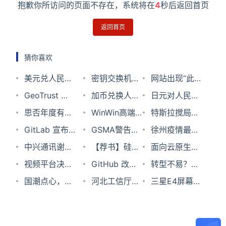
抱歉你所访问的页面不存在，系统将在
4
秒后返回首页
返回首页
猜你喜欢
美元兑人民币
密钥交换机
网站出现“此
汇率2026年6
GeoTrust 等
制：DH与
加币兑换人民
站点无法提供
日元对人民币
月7日
通用品牌证书
思否年度有奖
ECDH在SSL
币汇率2023
WinWin高端
安全连接”错
汇率2023年7
特斯拉搅局，
提交流程
征文丨致来时
GitLab 宣布
证书中的关键
年9月8日
访谈|建设非洲
GSMA警告：
误
月27日
纯电重卡会取
徐州疫情最新
路，一名技术
不删除免费用
中兴通讯谢峻
作用
“光纤铁路”，
6GHz对5G至
【荐书】硅谷
代燃油重卡？
消息今天
面向云原生超
人的 2022
户的不活跃项
石：加快打造
视频平台决战
MTN
关重要，分配
密码：科技创
GitHub 改用
算的
转型不易？探
目；马斯克：
第二曲线，共
体育经济：要
国潮点心，流
GlobalConnect
给免授权用途
新如何重塑美
基于令牌的
河北工信厅副
Quantum-2平
寻5大行业如
三星E4屏幕到
我被推特骗
谋拓展全新格
版权，更要奥
量明星？
怎样做到？
将损害产业发
国
Git 操作认证
厅长徐科华：
台，化解数据
何实现华丽转
底有啥好？为
了；Linux
局
运明星
展
深化新一代信
中心“成长的
型！|
何当红旗舰手