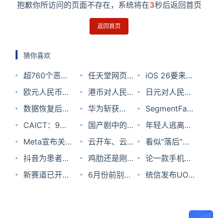
抱歉你所访问的页面不存在，系统将在
3
秒后返回首页
返回首页
猜你喜欢
超760个恶意
任天堂网页商
iOS 26要来
安卓应用大爆
欧元人民币汇
店服务异常！
港币对人民币
了！苹果CEO
日元对人民币
发：隔空盗刷
率2024年7月
数据恢复后文
现已转为维护
汇率2023年
华为斩获
库克预告
汇率2023年8
SegmentFault
信用卡
27日
件打开乱码怎
CAICT：9月
状态
10月7日
GLOMO和GTI
国产剧中的姐
WWDC：一
月22日
思否技术周刊
年轻人逃离制
么办？
份国内市场
Meta宣布关
多项大奖，彰
弟CP，仿佛
云开车、云逛
会见
Vol.80 — 玩
造业 | 劳资观
看似“落后”的
5G手机出货
闭面部识别系
抖音为患者与
显行业硬实
早年霸总的
街，云开窗，
鸡肋还是刚
转新时代前端
察
28纳米工艺怎
论一款手机正
量为1510万
统，删除超10
医生架起了沟
新赛道已开
力！
“性转版”
还有什么不能
需？手机上那
6月份前别想
构建工具
么突然又火
确的堆料方
统信发布UOS
同比降0.1%
亿用户面部扫
通的桥梁
启，带上 [冲
云？
些“食之无味
随意买！黄牛
了？
式：中兴S30
V20 进军个人
描数据
刺装备] 向前
弃之可惜”的
党倒卖PS5及
Pro上手体验
市场 生态日益