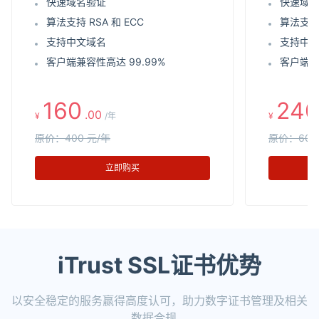
快速域名验证
快速域
算法支持 RSA 和 ECC
算法支持 
支持中文域名
支持中
客户端兼容性高达 99.99%
客户端兼
160
240
.00
¥
/年
¥
原价：400 元/年
原价：600
立即购买
iTrust SSL证书优势
以安全稳定的服务赢得高度认可，助力数字证书管理及相关
数据合规。