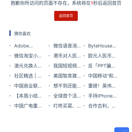
抱歉你所访问的页面不存在，系统将在
1
秒后返回首页
返回首页
猜你喜欢
Adobe
微信语音消息
ByteHouse火
Photoshop
微信淘宝小红
可倍速播放 客
港币对人民币
山引擎基于
欧元人民币汇
for iOS现已发
书等App试点
澳元兑换人民
服：微信版本
汇率
我国短视频用
ClickHouse
率2023年10
反「PPT骗
布 免费版可以
网络身份证：
币汇率2023
社区精选 | 手
升级至8.0.55
户破10亿，这
美国智库建议
研发的一款分
月1日
子」，互联网
中国移动“和
使用基础功能
认证后不再输
年8月21日
写编程语言-
中国商业联合
可用
些人被限制刷
构建美欧长期
想不到还能这
析型数据库产
大厂是认真的
飞信”将停止
重磅！英伟达
付费版7.99美
入姓名、身份
实现运算符重
会姜明：“三
【本周小结】
抖音
技术联盟战略
样复制粘贴
全球首个活体
品
吗？
服务，用过的
宣布开源
手持iPhone
元/月
证号
载
品”战略将对
三大运营商
中国广电重启
机器人：学会
叮咚买菜、每
暴露年龄
Linux GPU 内
12要不要换
合作吉利，百
商贸行业注入
2021年财报出
700MHz频率
“生娃”，会自
日优鲜、钱大
核驱动
iPhone 13？
度为何跨界造
新动力
炉；中兴通讯
迁移项目招标
我修复，可繁
妈们的最好出
我给你个准信
车？