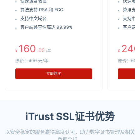
快速域名验证
快速域
算法支持 RSA 和 ECC
算法支持 
支持中文域名
支持中
客户端兼容性高达 99.99%
客户端兼
160
240
.00
¥
/年
¥
原价：400 元/年
原价：600
立即购买
iTrust SSL证书优势
以安全稳定的服务赢得高度认可，助力数字证书管理及相关
数据合规。