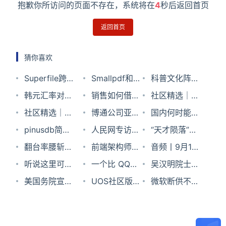
抱歉你所访问的页面不存在，系统将在
4
秒后返回首页
返回首页
猜你喜欢
Superfile跨平
Smallpdf和
科普文化阵营
台文件管理工
韩元汇率对人
PDF365推荐
销售如何借力
又添两大生力
社区精选｜万
具
民币2023年7
社区精选｜2
哪一个
GPT 提升业
博通公司亚太
军——《科普
能的 CSS 渐
国内何时能用
月10日
年过去了，有
pinusdb简单
绩？新年锦囊
区副总裁张
人民网专访统
周报》《漫科
变！单标签绘
上手机eSIM
“天才陨落”：
谁还记得曾想
易用的时序数
翻台率腰斩，
等你来 Pick
卫：创新是应
信刘闻欢：国
前端架构师的
学》创刊首发
制一个足球场
卡？工信部回
91年，30岁 |
音频丨9月15
取代Node.js
据库
营收衰减，连
听说这里可以
对市场挑战的
产操作系统发
git 功力，你
一个比 QQ、
应了
腾讯确认天美
日科技新闻晚
吴汉明院士：
的他？
推147道新菜
免费领为我打
美国务院宣布
法宝
展成败中的
有几成火候？
微信截图好用
UOS社区版深
F1工作室毛星
报
本土可控的
微软断供不用
的过气网红餐
工的专属机器
终止5个中方
“安全”“生态”
的截图工具
度系统更新后
云离世
55nm芯片制
怕 我们还有统
厅向资本低头
人?
资助的对美文
与“心态”
任务栏不显示
造，比完全进
信UOS