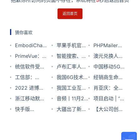
抱歉你所访问的页面不存在，系统将在
5
秒后返回首页
返回首页
猜你喜欢
EmbodiChain
苹果手机官网
PHPMailer免
– 跨维智能开
PrimeVue：
地址 Apple苹
智能搜索、精
费开源的PHP
澳元兑换人民
源的具身智能
引领潮流 下一
统信软件受邀
果官网入口
准定位，微软
卢布汇率人民
邮件发送库
币汇率2024
中国移动5G
学习平台
代 Vue UI 组
出席2023云
工信部：
全新升级
币2023年9月
我国6G技术
年9月29日
无线主设备集
经销商生命周
件库
栖大会，共促
2022年电信
2022 进博特
OneDrive 文
8日
试验分三个阶
我国工业互联
采：超77亿大
期管理，
肖亚庆：全面
中国操作系统
业务收入达
辑｜元宇宙：
浙江移动默认
件搜索体验
段推进
网平台普及率
音频丨11月29
单落地，华为
GrapeCity 三
加强5G、数
项目启动 | “统
创新发展
1.58万亿元
从科幻走向现
关闭接听国际
快手版
已提升至
日科技新闻晚
大疆出了新
一骑绝尘，爱
个维度搞定！
据中心等新型
信UOS操作系
【大公司创新
实
电话：为防境
clubhouse“飞
17.5%
报
“玩具”，网友
立信、诺基亚
信息基础设施
统大讲堂”开
情报】小米11
外电话诈骗！
船”App小范围
凡尔赛评论一
份额增长
建设
课啦~
首发骁龙