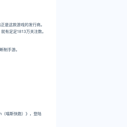
络正是这款游戏的发行商。
就有足足1813万关注数。
买断制手游。
h（喵斯快跑）》，登陆