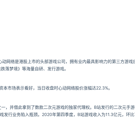
股权。心动网络是港股上市的头部游戏公司，拥有业内最具影响力的第三方游
人类跌落梦境》等海量自研、发行游戏。
资本市场表示看好，当日收盘时心动网络股价涨幅达22.3%。
之一，并借此拿到了数款二次元游戏的独家代理权。B站发行的二次元手游
行业务陷入瓶颈。2020年第四季度，B站游戏收入为11.3亿元，环比下降