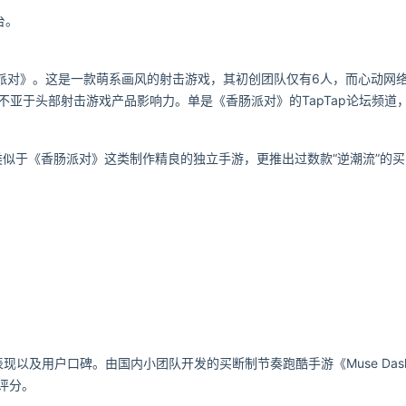
台。
香肠派对》。这是一款萌系画风的射击游戏，其初创团队仅有6人，而心动网
不亚于头部射击游戏产品影响力。单是《香肠派对》的TapTap论坛频道，
类似于《香肠派对》这类制作精良的独立手游，更推出过数款“逆潮流”的
以及用户口碑。由国内小团队开发的买断制节奏跑酷手游《Muse Das
p评分。