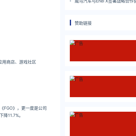
发展报告》
威马汽车与Enel X签署战略合作
季度出口东南亚；世卫组织：全
诊病例超7602万例｜Do早报
赞助链接
戏应用商店、游戏社区
《FGO》，更一度是公司
11.7%。