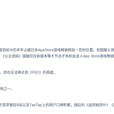
直到如今仍牢牢占据日本AppStore游戏畅销榜前一百的位置。但国服公
主连结》国服仅在新版本等大节点才有机会进入App Store游戏畅销
，但也无法再达到《FGO》的高度。
阵地之一。
于其早期在B站以及TapTap上的用户口碑积累。随后的《战双帕弥什》