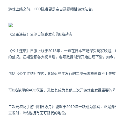
游戏上线之前，CEO陈睿更是亲自录视频替游戏站台。
《公主连结》公测日陈睿发布的B站动态
《公主连结》日服上线于2018年，一直在日本市场深受玩家欢迎，
的盛况。初期登顶各大榜单后，各项数据渐渐开始出现下滑。如今，《公
包括《公主连结》在内，B站近些年发行的二次元游戏虽算不上失败
可B站浓厚的ACG氛围，又使其成为其他二次元游戏宣发最重要的
二次元塔防手游《明日方舟》能够于2019年一跃成为黑马，正是源
宣发时，B站也拥有无可替代的地位。