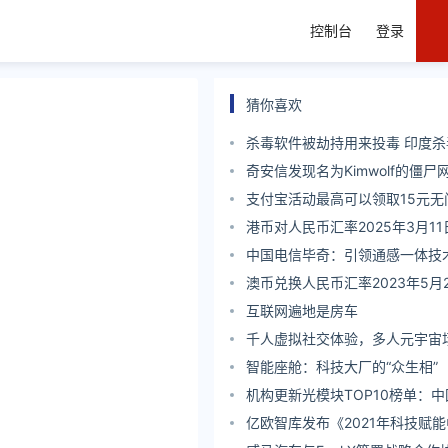
控制台
登录
猜你喜欢
杀毒软件被劫持用来投毒 印度杀
eScan更新基础设施被黑用于投
奇安信发现名为Kimwolf的僵尸
万台安卓机顶盒 发起超过17亿条
支付宝活动最高可以领取15元无
令
港币对人民币汇率2025年3月11
中国电信毕奇：引领通感一体技
新质生产力
澳币兑换人民币汇率2023年5月
互联网遍地是房车
千人虚拟社交体验，多人元宇宙
么？
智能座舱：科技大厂的“众生相”
机构更新光模块TOP10榜单：
大幅提升！
亿欧智库发布《2021年科技赋