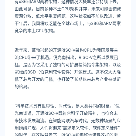
有x86和ARM两种架构，这种情况大概率还会持续下去。
由此可见，目前多种本土CPU架构并存，未来可能会造成
资源分散、低水平重复问题。这种状况如不加以改进，若
干年后，我国将缺乏能在全球市场上，与x86和ARM两家
竞争的本土CPU架构。
近年来，蓬勃兴起的开源RISC-V架构CPU为我国发展主
流CPU带来了机遇。倪光南指出，RISC-V之所以发展迅
猛，是因为它采用了独特的可扩展精简指令集架构，以及
宽松的BSD（伯克利软件套件）开源模式。这不仅大大降
低了芯片开发的门槛，也打破了长期以来芯片产业被垄断
的格局。
“科学技术具有世界性、时代性，是人类共同的财富。”倪
光南谈道，开源RISC-V既符合科学开放精神，也符合未
来技术发展潮流。在智能网联汽车时代，无数种场景的应
用纷纷涌现，人们将迎来“需求定义软件、软件定义硬件”
的时代。在这种背景下，RISC-V能很好地满足这样的需