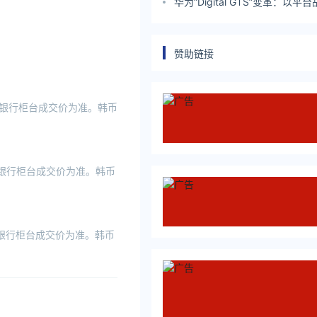
角与世界进行交互
华为“Digital GTS”变革：以
数字化转型
赞助链接
时以银行柜台成交价为准。韩币
时以银行柜台成交价为准。韩币
时以银行柜台成交价为准。韩币