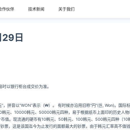
合作伙伴
技术新闻
关于我们
29日
交易时以银行柜台成交价为准。
拼音以“WON”表示（₩）。 有时候亦沿用旧称“円”(원, Won)。国际标准
00韩元、10000韩元、50000韩元四种，易于根据纸币上面印的历史人
个币值。现流通的硬币有10韩元、50韩元、100韩元、500韩元四种（10
钞票，这是该国迄今为止发行的面额最大的钞票，由于韩元汇率高不值钱,故