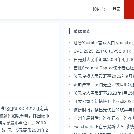
控制台
登录
猜你喜欢
油管Youtube官网入口 youtub
CVE-2025-22146 (CVSS 9.
洞允许账户接管
日元对人民币汇率2024年4月2
首批Security Copilot使用
络安全和带团队了！
澳元兑换人民币汇率2023年9月
流血严重、突围无望，微医IPO
美元兑人民币汇率2023年1月25
【大公司创新情报】比亚迪202
化组织ISO 4217订定其
冠：杜绝合资车霸榜
这份财报，读出光伏业的欢喜与
物和颜色加以分辨，韩国硬币
广州车展背后：谁在狂欢，谁在
韩元是最小单位）。2009
Facebook 正在研究新型 AI 
1元，5元硬币2001年2