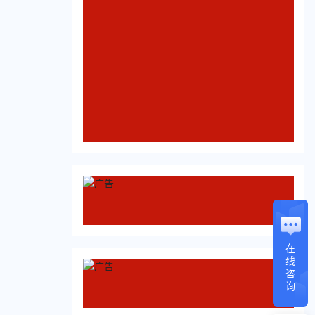
在
线
咨
询