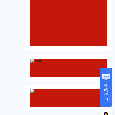
在
线
咨
询