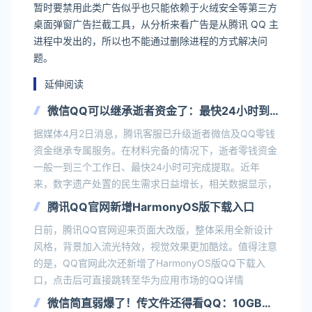
暂时要禁用此类广告似乎也只能依赖于火绒安全等第三方
桌面弹窗广告拦截工具，从分析来看广告是从腾讯 QQ 主
进程中发出的，所以也不能通过删除进程的方式解决问
题。
延伸阅读
微信QQ可以继承逝者资金了：最快24小时到
账
据媒体4月2日消息，腾讯客服已升级逝者微信及QQ零钱
资金继承专属服务。在材料完备的情况下，逝者零钱资金
一般一到三个工作日、最快24小时可完成提取。近年
来，数字遗产处置的民生需求日益增长，相关数据显示，
腾讯QQ官网新增HarmonyOS版下载入口
日前，腾讯QQ官网迎来页面大改版，整体采用全新设计
风格，背景加入流光特效，视觉效果更加酷炫。值得注意
的是，QQ官网此次还新增了HarmonyOS版QQ下载入
口，点击后可直接跳转至华为应用市场的QQ详情
微信简直弱爆了！传文件还得看QQ：10GB秒