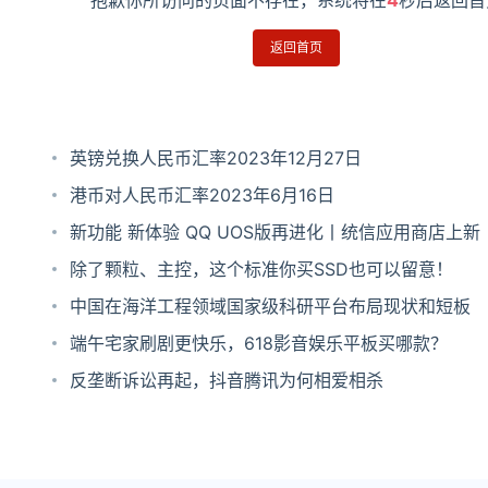
抱歉你所访问的页面不存在，系统将在
4
秒后返回首
返回首页
英镑兑换人民币汇率2023年12月27日
港币对人民币汇率2023年6月16日
新功能 新体验 QQ UOS版再进化丨统信应用商店上新
除了颗粒、主控，这个标准你买SSD也可以留意！
中国在海洋工程领域国家级科研平台布局现状和短板
端午宅家刷剧更快乐，618影音娱乐平板买哪款？
反垄断诉讼再起，抖音腾讯为何相爱相杀