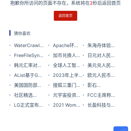
抱歉你所访问的页面不存在，系统将在
2
秒后返回首页
返回首页
猜你喜欢
WaterCrawl
Apache环境
朱海舟体验罗
开源爬虫神器
FreeFileSync
安装SSL数字
加币兑换人民
永浩旗下AI助
日元对人民币
碾压传统工具
开源文件夹同
韩元汇率对人
证书教程
币汇率2024
全球人工智能
理J1
汇率2024年2
美元兑人民币
步备份软件工
民币2023年
AList基于Go
年2月28日
国家领导力对
2023年上半
Assistant：原
月27日
汇率2023年9
欧元人民币汇
具
12月25日
开源的多文件
美国国防部发
比评估
年国外网络安
搜狐三重门：
汁原味的锤科
月12日
率2023年6月
影石
存储神器
布2022年
社区精选
全领域综述
时代“宠儿”到
元宇宙投资避
风格
3日
Insta360
FCC主席称有
《国防部制造
|CSS 也可以
LG正式宣布退
风口“弃子”
坑指南
2021 Women
Link 动手玩：
信心解决5G
长盈科技与统
技术计划战略
写 if/else 语
出智能手机业
Think Next |
AI 搭配 4K 让
C频段造成的
信UOS完成互
规划》
法了
务
嘉宾介绍 --
网络摄像头更
航空安全干扰
认证