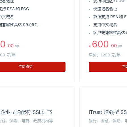
域名验证
支持中国区 OCSP
持 RSA 和 ECC
快速域名验证
中文域名
算法支持 RSA 和 E
兼容性高达 99.99%
支持中文域名
客户端兼容性高达 9
0
600
.00
.00
/年
¥
/年
00 元/年
原价：1200 元/年
立即购买
立
st 企业型通配符 SSL证书
iTrust 增强型 S
金融、保险、电商、政府机构等
银行、金融、保险、