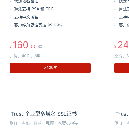
快速域名验证
快速
算法支持 RSA 和 ECC
算法支
支持中文域名
支持
客户端兼容性高达 99.99%
客户端
160
24
.00
¥
/年
¥
原价：400 元/年
原价：6
立即购买
iTrust 企业型多域名 SSL证书
iTru
银行、金融、保险、电商、政府机构等
银行、