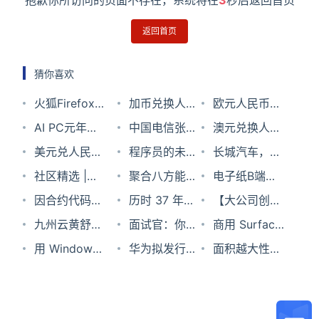
抱歉你所访问的页面不存在，系统将在
2
秒后返回首页
返回首页
猜你喜欢
火狐Firefox
加币兑换人民
欧元人民币汇
148将至：“AI
AI PC元年将
币汇率2025
中国电信张成
率2024年2月
澳元兑换人民
控制”面板上
至，NPU到底
美元兑人民币
年3月11日
良：积极跟进
程序员的未来
15日
币汇率2023
长城汽车，坦
线
怎么用？
汇率2023年9
社区精选 |防
骨干网400G
职场选择；点
聚合八方能量
年9月25日
克填了魏牌和
电子纸B端应
月8日
御式CSS是什
因合约代码
的规模部署
击按钮发送验
点亮永续未来
历时 37 年，
欧拉的坑
用更流行，华
【大公司创新
么？这几点属
Bug，约2.2亿
九州云黄舒
证码怎么显得
2022“微软大
Windows 1.0
面试官：你说
为苹果缘何
情报】获茅台
商用 Surface
性重点防御！
元以太币被永
泉：开源基因
用 Windows
水平高；自学
中华区可持续
复活节彩蛋终
你精通
华为拟发行40
忙？
大股东“突击
，聚焦数字化
面积越大性能
久锁定
技术为主，携
控制
VUE ，可以
发展卓越中
于曝光：主角
Docker，那
亿3年期中期
入股”，这家
医疗新未来！
越强，CPU为
手塑造5G边
Android，能
直接做项目吗
心”在线峰会
竟是“G 胖”！
你来详细说说
票据 累计发债
公司拟在主板
啥不做成巴掌