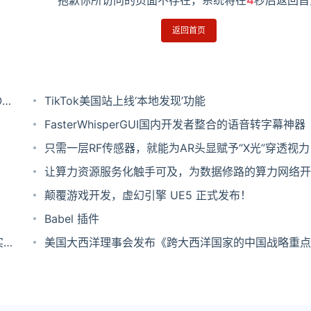
抱歉你所访问的页面不存在，系统将在
4
秒后返回首
返回首页
TikTok美国站上线‘本地发现’功能
FasterWhisperGUI国内开发者整合的语音转字幕神器
只需一层RF传感器，就能为AR头显赋予“X光”穿透视力
让算力资源服务化触手可及，为数据修路的算力网络开
落地
颠覆游戏开发，虚幻引擎 UE5 正式发布！
Babel 插件
实现
美国大西洋理事会发布《跨大西洋国家的中国战略重点