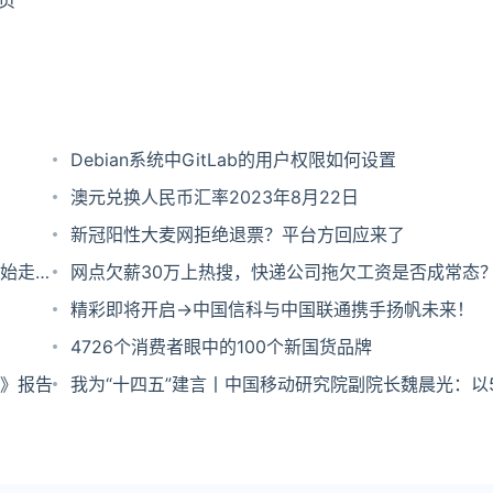
页
Debian系统中GitLab的用户权限如何设置
澳元兑换人民币汇率2023年8月22日
新冠阳性大麦网拒绝退票？平台方回应来了
始走向
网点欠薪30万上热搜，快递公司拖欠工资是否成常态
精彩即将开启→中国信科与中国联通携手扬帆未来！
4726个消费者眼中的100个新国货品牌
》报告
我为“十四五”建言丨中国移动研究院副院长魏晨光：以
力“双循环”新发展格局