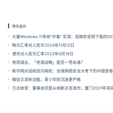
猜你喜欢
大量Windows 11系统“中毒” 实测：连微软官网下载的ISO也
有毒
韩元汇率对人民币2024年11月12日
港币对人民币汇率2023年8月19日
舍得酒业，「老酒战略」能否一劳永逸？
新华网对话统信刘闻欢：全球网络安全大考下的中国答卷
微信又添新功能，青少年防沉迷更严格
万达体育：董事会同意从纳斯达克退市；厦门2021年将
5G信号全域覆盖｜Do早报